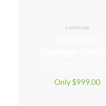
CAPPELLINI
Wooden
Lounge Chair
Semper vulputate aliquam curae condim
quisque gravida fusce convallis arcu cu
Only $999.00